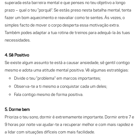
superada esta barreira mental e que penses no teu objetivo a longo
prazo – qual o teu "porquê". Se estás preso nesta batalha mental, tenta
fazer um bom aquecimento e reavaliar como te sentes. Às vezes, o
simples facto de mover o corpo desperta essa motivação extra.
Também podes adaptar a tua rotina de treinos para adequá-la às tuas
necessidades.
4.
Sê Positivo
Se existe algum assunto te está a causar ansiedade, sê gentil contigo
mesmo e adota uma atitude mental positiva. Vê algumas estratégias:
Divide o teu "problema" em marcos importantes;
Observa-te a ti mesmo a conquistar cada um deles;
Fala contigo mesmo de forma positiva.
5.
Dorme bem
Prioriza o teu sono, dormir é extremamente importante. Dormir entre 7 e
9 horas por noite vai ajudar-te a recuperar melhor e com mais rapidez e
a lidar com situações difíceis com mais facilidade.